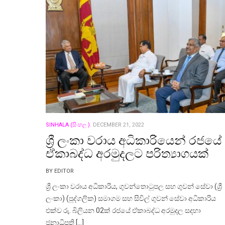
SINHALA (සිංහල ).
DECEMBER 21, 2022
ශ්‍රී ලංකා වරාය අධිකාරියෙන් රජයේ
ඒකාබද්ධ අරමුදලට පරිත්‍යාගයක්
BY EDITOR
ශ්‍රී ලංකා වරාය අධිකාරිය, ගුවන්තොටුපල සහ ගුවන් සේවා (ශ්‍රී
ලංකා) (පුද්ගලික) සමාගම සහ සිවිල් ගුවන් සේවා අධිකාරිය
එක්ව රු. බිලියන 02ක් රජයේ ඒකාබද්ධ අරමුදල සදහා
ජනාධිපති […]