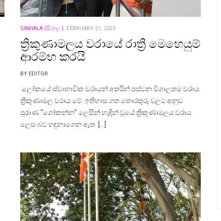
SINHALA (සිංහල ).
FEBRUARY 21, 2023
ත්‍රිකුණාමලය වරායේ රාත්‍රි මෙහෙයුම්
ආරම්භ කරයි
BY EDITOR
ලෝකයේ ස්වාභාවික වරායන් අතරින් පස්වන විශාලතම වරාය
ත්‍රිකුණාමල වරාය වේ .ඉතිහාස ගත තොරතුරු වලට අනුව
පුරාණ “ගෝකන්න” ලෙසින් හැඳින් වූයේ ත්‍රිකුණාමලය වරාය
ලෙස බව හඳුනාගෙන ඇත. […]