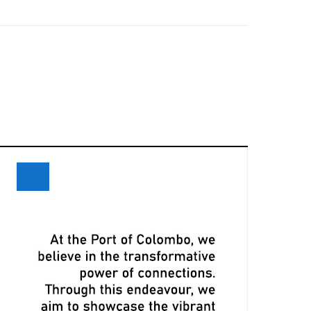
eceives Maiden Call of Ever Eon
ri Lanka and Maersk Explore
xpansion Opportunities at Davos
eeting
LPA, CMA CGM Ink Terminal Service
greement to Strengthen Colombo
ort