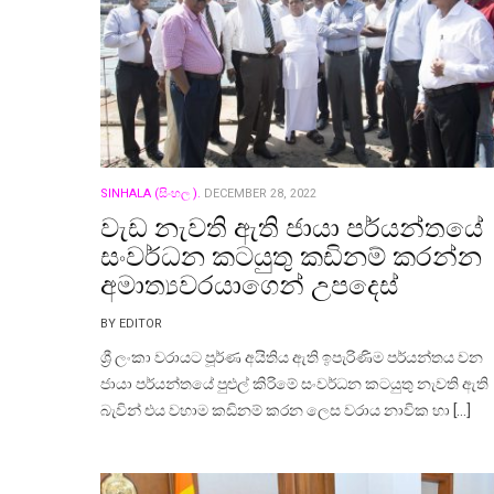
SINHALA (සිංහල ).
DECEMBER 28, 2022
වැඩ නැවති ඇති ජායා පර්යන්තයේ
සංවර්ධන කටයුතු කඩිනම් කරන්න
අමාත්‍යවරයාගෙන් උපදෙස්
BY EDITOR
ශ්‍රී ලංකා වරායට පූර්ණ අයිතිය ඇති ඉපැරිණිම පර්යන්තය වන
ජායා පර්යන්තයේ පුළුල් කිරිමේ සංවර්ධන කටයුතු නැවති ඇති
බැවින් එය වහාම කඩිනම් කරන ලෙස වරාය නාවික හා […]