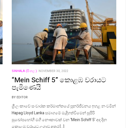
SINHALA (සිංහල ).
NOVEMBER 30, 2022
“Mein Schiff 5” කොළඹ වරායට
පැමිණෙයි
BY EDITOR
ශ්‍රී ලංකාවේ සංචාරක කර්මාන්තයේ පුනර්ජීවනය ඉහළ නංවමින්
Hapag Lloyd Lanka සමාගමේ මැදිහත්වීමෙන් සුපිරි
සුඛෝපභෝගී මගී නෞකාවක් වන ‘Mein Schiff 5’ අද දින
කොළඹ වරායට ලගාවූ අතර […]