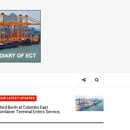
hen Ports Think: The Rise of AI-
riven Maritime Systems
OUR LATEST UPDATES
hird Berth at Colombo East
ontainer Terminal Enters Service,
arking a New Phase of Operational
cale
olombo East Container Terminal