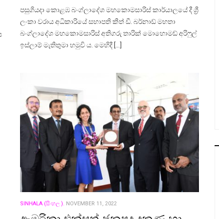
පසුගියදා කොළඹ බංග්ලාදේශ මහකොමසාරිස් කාර්යාලයේ දී ශ්‍රී
ලංකා වරාය අධිකාරියේ සභාපති කීත් ඩී. බර්නාඩ් මහතා
බංග්ලාදේශ මහකොමසාරිස් අතිගරු තාරික් මොහොමඩ් අරිෆුල්
ය
ඉස්ලාම් මැතිතුමා හමුවි ය. මෙහිදී […]
SINHALA (සිංහල ).
NOVEMBER 11, 2022