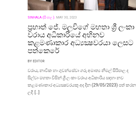
SINHALA (සිංහල ).
MAY 30, 2023
ප්‍රභාත් ජේ. මලවිගේ මහතා ශ්‍රී ලංකා
වරාය අධිකාරියේ අභිනව
කළමණාකාර අධ්‍යක්‍ෂවරයා ලෙසට
පත්කෙරේ
BY EDITOR
වරාය, නාවික හා ගුවන්සේවා ගරු අමාත්‍ය නිමල් සිරිපාල ද
සිල්වා මහතා විසින් ශ්‍රී ලංකා වරාය අධිකාරිය සඳහා නව
කළමණාකාර අධ්‍යක්‍ෂවරයකු අද දින (29/05/2023) පත් කරන
ලදී. […]