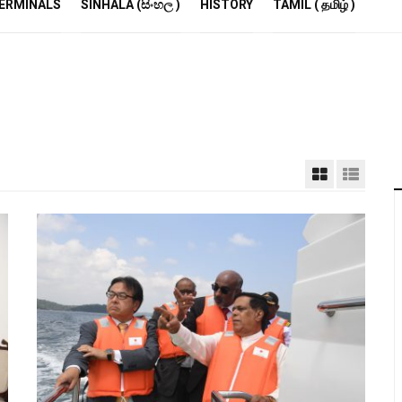
R
ERMINALS
SINHALA (සිංහල )
HISTORY
TAMIL ( தமிழ் )
S
E
M
S
A
P