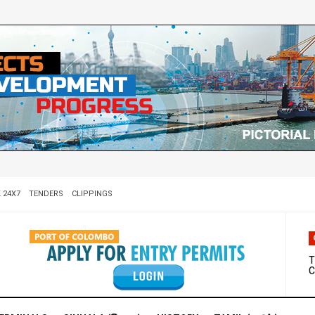
 24X7
TENDERS
CLIPPINGS
W
D
T
C
M
S
C