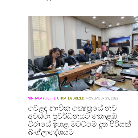
SINHALA (සිංහල ).
UNCATEGORIZED.
NOVEMBER 29, 2022
වෙළඳ නාවික ක්‍ෂේත්‍රයේ නව
අවස්ථා ප්‍රවර්ධනයට කොළඹ
වරායේ ඉහළ මට්ටමේ දූත පිරිසක්
බංග්ලාදේශයට