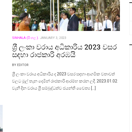
SINHALA (සිංහල ).
JANUARY 3, 2023
ශ‍්‍රී ලංකා වරාය අධිකාරිය 2023 වසර
සඳහා රාජකාරි අරඹයි
BY EDITOR
ශ‍්‍රී ලංකා වරාය අධිකාරිය ද 2023 වසර සඳහා ආගමික වතාවත්
වලට මුල් තැන දෙමින් රාජකාරි ආරම්භ කරන ලදී. 2023.01.02
වැනි දින වරාය ශ‍්‍රී සම්බුද්ධත්ව ජයන්ති චෛත්‍ය […]