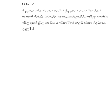
BY EDITOR
ශ්‍රී ලංකාව නියෝජනය කරමින් ශ්‍රී ලංකා වරාය අධිකාරියේ
සභාපති කීත් ඩී. බර්නාර්ඩ් මහතා මෙම දූත පිරිසෙහි ප්‍රධානත්ව
ඉසිලූ අතර, ශ්‍රී ලංකා වරාය අධිකාරියේ කළමණාකාර අධ්‍යක්‍ෂ
උපුල් […]