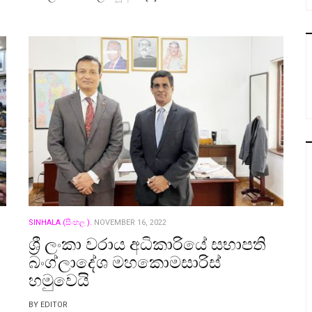
SINHALA (සිංහල ).
NOVEMBER 16, 2022
ශ්‍රී ලංකා වරාය අධිකාරියේ සභාපති
බංග්ලාදේශ මහකොමසාරිස්
හමුවෙයි
BY EDITOR