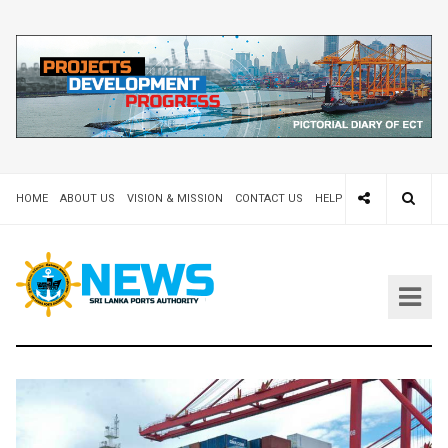
HOME
ABOUT US
VISION & MISSION
CONTACT US
HELP DESK 24X7
TEND