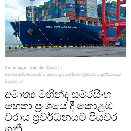
Homepage
Sinhala (සිංහල )
අමාත්‍ය මහින්ද සමරසිංහ මහතා ප‍්‍රංශයේ දී කොළඹ වරාය ප‍්‍රවර්ධනයට
පියවර ගනී
අමාත්‍ය මහින්ද සමරසිංහ
මහතා ප‍්‍රංශයේ දී කොළඹ
වරාය ප‍්‍රවර්ධනයට පියවර
ගනී