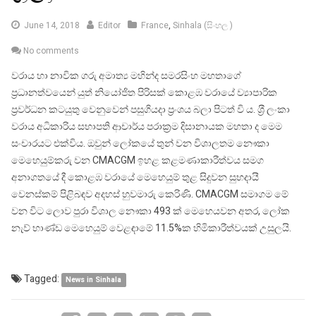
September
June 14, 2018
Editor
France
,
Sinhala (සිංහල )
11,
No comments
2018
වරාය හා නාවික ගරු අමාත්‍ය මහින්ද සමරසිංහ මහතාගේ
ප‍්‍රධානත්වයෙන් යුත් නියෝජිත පිරිසක් කොළඹ වරායේ ව්‍යාපාරික
ප‍්‍රවර්ධන කටයුතු වෙනුවෙන් පසුගියදා ප‍්‍රංශය බලා පිටත් වි ය. ශ‍්‍රී ලංකා
වරාය අධිකාරිය සභාපති ආචාර්ය පරාක‍්‍රම දිසානායක මහතා ද මෙම
සංචාරයට එක්විය. ඔවුන් ලෝකයේ තුන් වන විශාලතම නෞකා
මෙහෙයුම්කරු වන CMACGM ඉහළ කළමණාකාරීත්වය සමග
අනාගතයේ දී කොළඹ වරායේ මෙහෙයුම් තුළ සිදුවන සුභදායී
වෙනස්කම් පිළිබඳව අදහස් හුවමාරු කෙරිණි. CMACGM සමාගම මේ
වන විට ලොව පුරා විශාල නෞකා 493 ක් මෙහෙයවන අතර, ලෝක
නැව් භාණ්ඩ මෙහෙයුම් වෙළඳාමේ 11.5%ක හිමිකාරීත්වයක් උසුලයි.
Tagged:
News in Sinhala