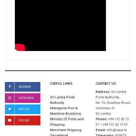
USEFUL LINKS
CONTACT US
FACEBOOK
Address:
Sri Lanka
Sri Lanka Ports
Ports Authority,
INSTAGRAM
Authority
No 19, Chaithya Road,
Mahapola Port &
Colombo 01
TWITTER
Maritime Academy
Sri Lanka
Ministry Of Ports and
Phone:
+94 112 42 12
YOUTUBE
Shipping
31 / +94 112 42 12 01
Merchant Shipping
Email:
info@slpa.lk
Secretariat
Telegrams :
PORTS