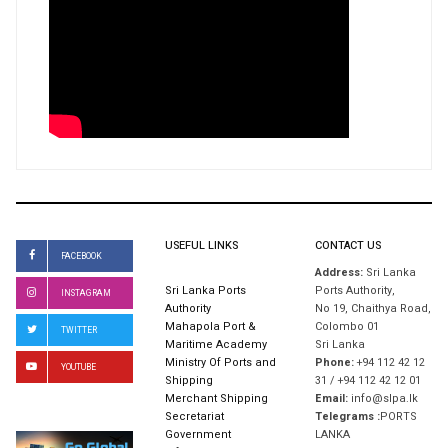
USEFUL LINKS
CONTACT US
FACEBOOK
Address:
Sri Lanka
Sri Lanka Ports
Ports Authority,
INSTAGRAM
Authority
No 19, Chaithya Road,
Mahapola Port &
Colombo 01
TWITTER
Maritime Academy
Sri Lanka
Ministry Of Ports and
Phone:
+94 112 42 12
YOUTUBE
Shipping
31 / +94 112 42 12 01
Merchant Shipping
Email:
info@slpa.lk
Secretariat
Telegrams :
PORTS
Government
LANKA