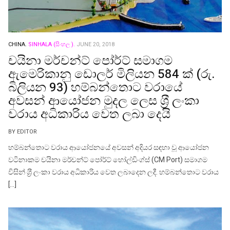
CHINA.
SINHALA (සිංහල ).
JUNE 20, 2018
චයිනා මර්චන්ට් පෝර්ට් සමාගම
ඇමෙරිකානු ඩොලර් මිලියන 584 ක් (රු.
බිලියන 93) හම්බන්තොට වරායේ
අවසන් ආයෝජන මුදල ලෙස ශ‍්‍රී ලංකා
වරාය අධිකාරිය වෙත ලබා දෙයි
BY EDITOR
හම්බන්තොට වරාය ආයෝජනයේ අවසන් අදියර සඳහා වූ ආයෝජන
වටිනාකම චයිනා මර්චන්ට් පෝර්ට් හෝල්ඩිංග්ස් (CM Port) සමාගම
විසින් ශ‍්‍රී ලංකා වරාය අධිකාරිය වෙත ලබාදෙන ලදී. හම්බන්තොට වරාය
[…]