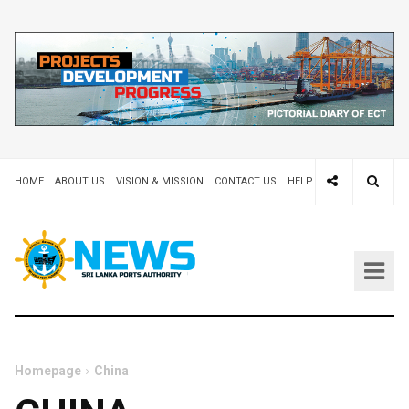
HOME
ABOUT US
VISION & MISSION
CONTACT US
HELP DESK 24X7
TEND
Homepage
China