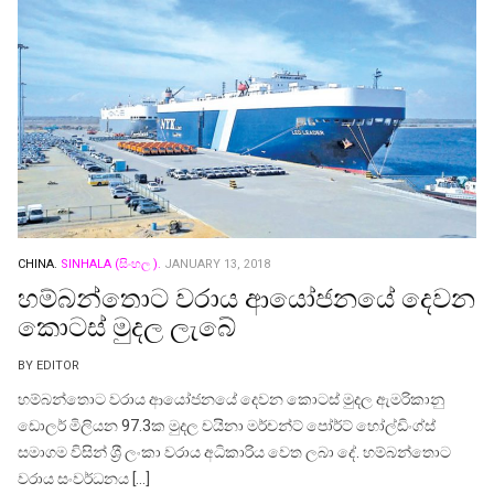
CHINA.
SINHALA (සිංහල ).
JANUARY 13, 2018
හම්බන්තොට වරාය ආයෝජනයේ දෙවන
කොටස් මුදල ලැබේ
BY EDITOR
හම්බන්තොට වරාය ආයෝජනයේ දෙවන කොටස් මුදල ඇමරිකානු
ඩොලර් මිලියන 97.3ක මුදල චයිනා මර්චන්ට් පෝර්ට් හෝල්ඩිංග්ස්
සමාගම විසින් ශ‍්‍රී ලංකා වරාය අධිකාරිය වෙත ලබා දේ. හම්බන්තොට
වරාය සංවර්ධනය […]