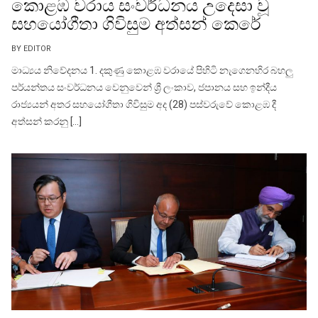
කොළඹ වරාය සංවර්ධනය උදෙසා වූ
සහයෝගීතා ගිවිසුම අත්සන් කෙරේ
BY EDITOR
මාධ්‍යය නිවේදනය 1. දකුණු කොළඹ වරායේ පිහිටි නැගෙනහිර බහලු
පර්යන්තය සංවර්ධනය වෙනුවෙන් ශ්‍රී ලංකාව, ජපානය සහ ඉන්දීය
රාජ්‍යයන් අතර සහයෝගීතා ගිවිසුම අද (28) පස්වරුවේ කොළඹ දී
අත්සන් කරනු […]