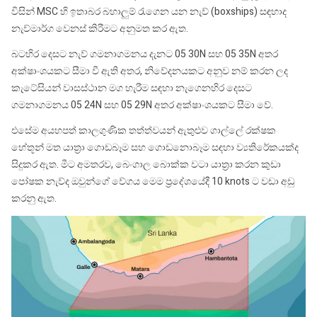
විසින් MSC හි ඉතාබර බහාලුම් රැගෙන යන නැව් (boxships) සඳහාද
නැව්මාර්ග වෙනස් කිරීමට අනුමත කර ඇත.
බටහිර දෙසට නැව් ගමනාගමනය දැනට 05 30N සහ 05 35N අතර
අක්ෂාංශයකට සීමා වී ඇති අතර, නිවේදනයකට අනුව නම් කරන ලද
කැටේසියන් වාසස්ථාන මග හැරීම සඳහා නැගෙනහිර දෙසට
ගමනාගමනය 05 24N සහ 05 29N අතර අක්ෂාංශයකට සීමා වේ.
එසේම අයහපත් කාලගුණික තත්ත්වයන් ඇතුළුව ගාල්ලේ රක්ෂක
හේතූන් මත යාත්‍රා ගොඩබෑම සහ ගොඩනොබෑම සඳහා ව්‍යතිරේකයක්ද
සිදුකර ඇත. මීට අමතරව, බෙංගාල බොක්ක වටා යාත්‍රා කරන කුඩා
පෝෂක නැව්ද ඔවුන්ගේ වේගය මෙම ප්‍රදේශයේදී 10 knots ට වඩා අඩු
කරනු ඇත.