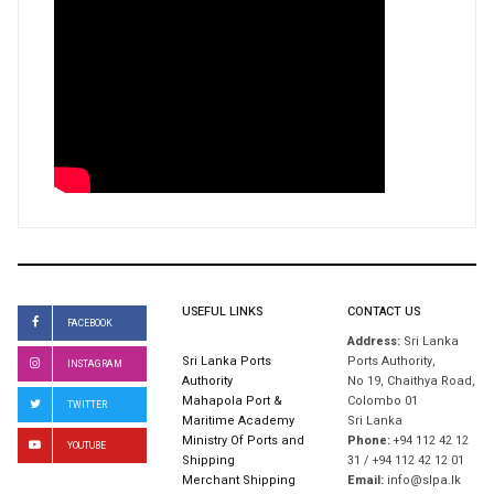
USEFUL LINKS
CONTACT US
FACEBOOK
Address:
Sri Lanka
Sri Lanka Ports
Ports Authority,
INSTAGRAM
Authority
No 19, Chaithya Road,
Mahapola Port &
Colombo 01
TWITTER
Maritime Academy
Sri Lanka
Ministry Of Ports and
Phone:
+94 112 42 12
YOUTUBE
Shipping
31 / +94 112 42 12 01
Merchant Shipping
Email:
info@slpa.lk