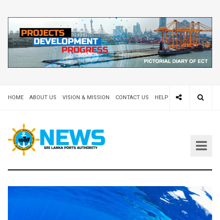
HOME
ABOUT US
VISION & MISSION
CONTACT US
HELP DESK 24X7
TEND