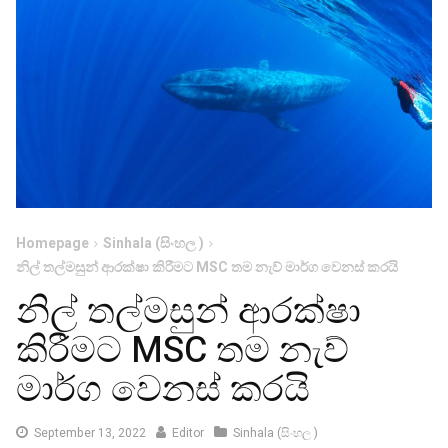
Homepage
Sinhala (සිංහල )
නිල් තල්මසුන් ආරක්ෂා කිරීමට MSC තම නැව් මාර්ග වෙනස් කරයි
නිල් තල්මසුන් ආරක්ෂා
කිරීමට MSC තම නැව්
මාර්ග වෙනස් කරයි
September
September 13, 2022
Editor
Sinhala (සිංහල )