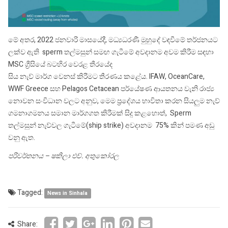
මේ අතර, 2022 ජනවාරි මාසයේදී, මධ්‍යධරණී මුහුදේ වඳවීමේ තර්ජනයට
ලක්ව ඇති sperm තල්මසුන් සමඟ ගැටීමේ අවදානම අවම කිරීම සඳහා
MSC ග්‍රීසියේ බටහිර වෙරළ තීරයේද
සිය නැව් මාර්ග වෙනස් කිරීමට තීරණය කළේය. IFAW, OceanCare,
WWF Greece සහ Pelagos Cetacean පර්යේෂණ ආයතනය වැනි රාජ්‍ය
නොවන සංවිධාන වලට අනුව, මෙම ප්‍රදේශය භාවිතා කරන සියලුම නැව්
ගමනාගමනය සමාන මාර්ගගත කිරීමක් සිදු කළහොත්, Sperm
තල්මසුන් නැව්වල ගැටීමේ(ship strike) අවදානම 75% කින් පමණ අඩු
වනු ඇත.
පරිවර්තනය – ෂකිලා එච්. අතුකෝරල
Tagged:
News in Sinhala
Share: