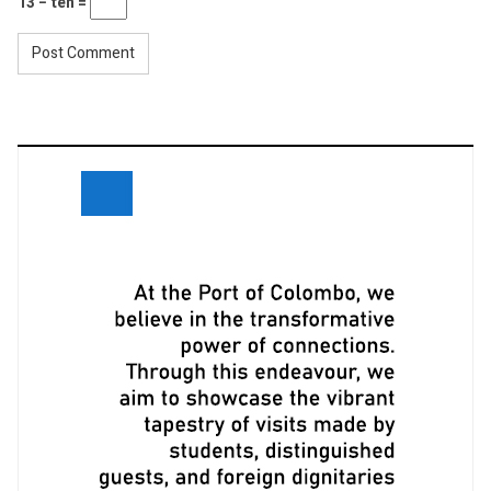
13 − ten =