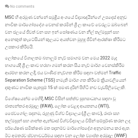
13,
No comments
2022
MSC හි අරමුණ වන්නේ සමුද්‍රීය අංශයේ විද්‍යාඥයින්ගේ උපදෙස් අනුව
නාවික මාර්ගෝපදේශ වෙනස් කරමින් ශ්‍රී ලංකාවේ වෙරළට ඔබ්බෙන්
වන ජලයේ ජීවත් වන සහ ඉන් පෝෂණය වන නිල් තල්මසුන් සහ
අනෙකුත් කැටේසියන් කුලයට අයත්වන මුහුදු ජීවීන් ආරක්ෂා කිරීමට
උපකාර කිරීමයි.
ලෝකයේ විශාලතම බහාලුම් නැව් සමාගම වන මෙය 2022 මැද
භාගයේදී ශ්‍රී ලංකාව හරහා ගමන් කරන සිය නැව් මාර්ග වෙනස්කිරීම
ආරම්භ කරන ලදී, එය වාණිජ නැව්ගත කිරීම සඳහා වත්මන් Traffic
Separation Scheme (TSS) නමැති මාර්ග ගත කිරීමේ ක්‍රියාවලියෙන්
දකුණට නාවික සැතපුම් 15 ක් පමණ දුරින් පිහිටි නව වැඩපිලිවෙලකි.
විශේෂයෙන්ම මෙහිදී, MSC විසින් සත්ත්ව සුභසාධනය සඳහා වූ
ජාත්‍යන්තර අරමුදල (IFAW), ලෝක වෙළඳ ආයතනය (WTI),
ජෛවගෝල පදනම, රුහුණු විශ්ව විද්‍යාලය (ශ්‍රී ලංකාව), රාජා සහ
තල්මසුන් සහ ශාන්ත ඇන්ඩෘස් විශ්වවිද්‍යාලය විසින් සම්පූර්ණ කරන ලද
පර්යේෂණ සමීක්ෂණ මත පදනම්ව මාර්ගෝපදේශ අනුගමනය කර ඇත.
ඊට අමතරව ස්වභාවධර්මය සඳහා වන ලෝක ව්‍යාප්ත අරමුදල (WWF)